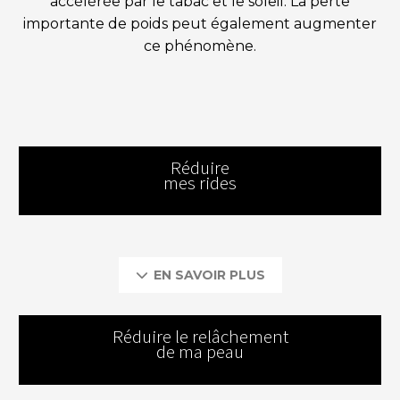
accélérée par le tabac et le soleil. La perte
importante de poids peut également augmenter
ce phénomène.
Réduire
mes rides
EN SAVOIR PLUS

Réduire le relâchement
de ma peau