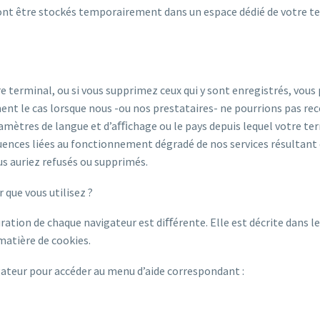
nt être stockés temporairement dans un espace dédié de votre term
re terminal, ou si vous supprimez ceux qui y sont enregistrés, vou
nt le cas lorsque nous -ou nos prestataires- ne pourrions pas rec
aramètres de langue et d’aﬃchage ou le pays depuis lequel votre te
ences liées au fonctionnement dégradé de nos services résultant de
s auriez refusés ou supprimés.
 que vous utilisez ?
uration de chaque navigateur est diﬀérente. Elle est décrite dans l
matière de cookies.
igateur pour accéder au menu d’aide correspondant :