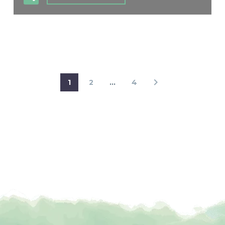
1
2
…
4