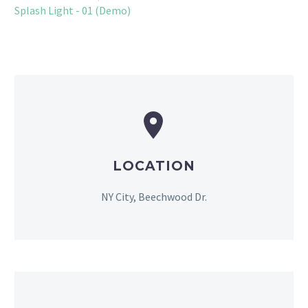
Splash Light - 01 (Demo)


LOCATION
NY City, Beechwood Dr.