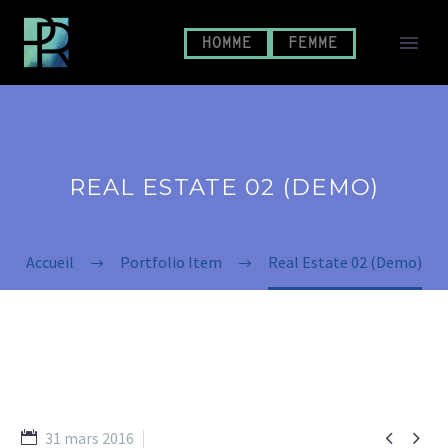
HOMME
FEMME
REAL ESTATE 02 (DEMO)
Accueil
Portfolio Item
Real Estate 02 (Demo)


31 mars 2016