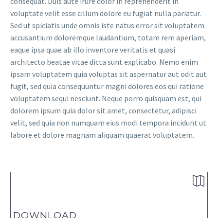
consequat. Duis aute irure dolor in reprehenderit in
voluptate velit esse cillum dolore eu fugiat nulla pariatur.
Sed ut spiciatis unde omnis iste natus error sit voluptatem
accusantium doloremque laudantium, totam rem aperiam,
eaque ipsa quae ab illo inventore veritatis et quasi
architecto beatae vitae dicta sunt explicabo. Nemo enim
ipsam voluptatem quia voluptas sit aspernatur aut odit aut
fugit, sed quia consequuntur magni dolores eos qui ratione
voluptatem sequi nesciunt. Neque porro quisquam est, qui
dolorem ipsum quia dolor sit amet, consectetur, adipisci
velit, sed quia non numquam eius modi tempora incidunt ut
labore et dolore magnam aliquam quaerat voluptatem.


DOWNLOAD