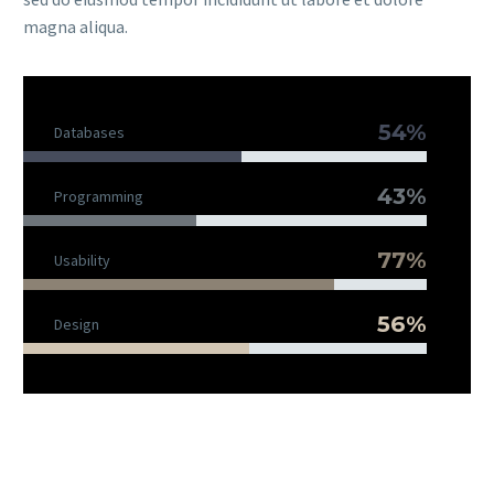
magna aliqua.
54%
Databases
43%
Programming
77%
Usability
56%
Design