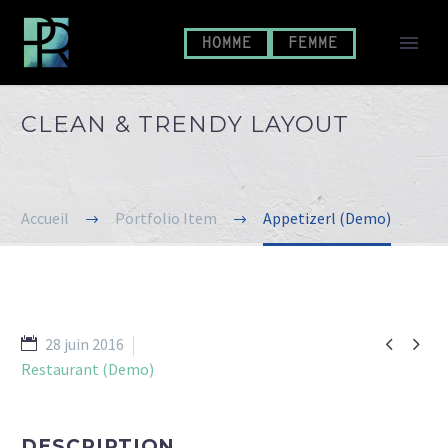
HOMME
FEMME
CLEAN & TRENDY
LAYOUT
Accueil
Portfolio Item
Appetizerl (Demo)


28 juin 2016
Restaurant (Demo)
DESCRIPTION